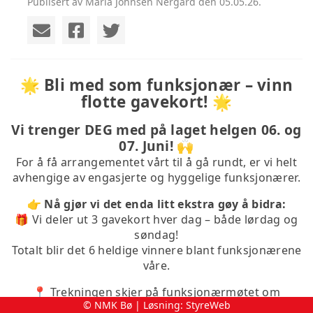
Publisert av Maria Johnsen Nergård den 05.05.26.
🌟 Bli med som funksjonær – vinn
flotte gavekort! 🌟
Vi trenger DEG med på laget helgen 06. og
07. Juni! 🙌
For å få arrangementet vårt til å gå rundt, er vi helt
avhengige av engasjerte og hyggelige funksjonærer.
👉 Nå gjør vi det enda litt ekstra gøy å bidra:
🎁 Vi deler ut 3 gavekort hver dag – både lørdag og
søndag!
Totalt blir det 6 heldige vinnere blant funksjonærene
våre.
📍 Trekningen skjer på funksjonærmøtet om
© NMK Bø | Løsning:
StyreWeb
morgenen begge dager.