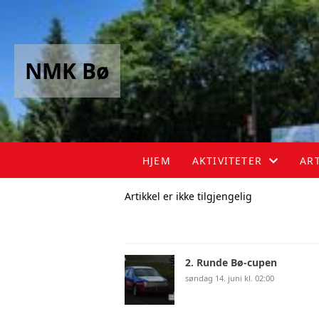
NMK Bø
HJEM
AKTIVITETER
AR
Artikkel er ikke tilgjengelig
AKTIVITETER
TRENING
2. Runde Bø-cupen
søndag 14. juni kl. 02:00